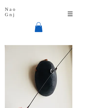
N a o
G n j